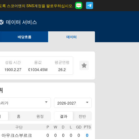
도록 스코어맨의 SNS계정을 팔로우하십시오.
데이터 서비스
배당흐름
데이터
성립 시간
몸값
평균연령
1900.2.27
£1034.45M
26.2
위
스리가
2026-2027
계
홈
원정
결과
전반
구단
P
W
D
L
GD
PTS
아우크스부르크
0
0
0
0
0
0