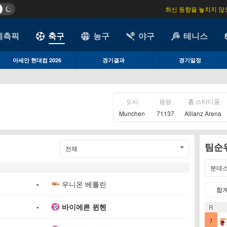
최신 동향을 놓치지 않
예측픽
축구
농구
야구
테니스
아세안 현대컵 2026
경기결과
경기일정
도시
용량
홈 스타디움
Munchen
71137
Allianz Arena
팀순
전체
분데
-
우니온 베를린
합
-
바이에른 뮌헨
R
1