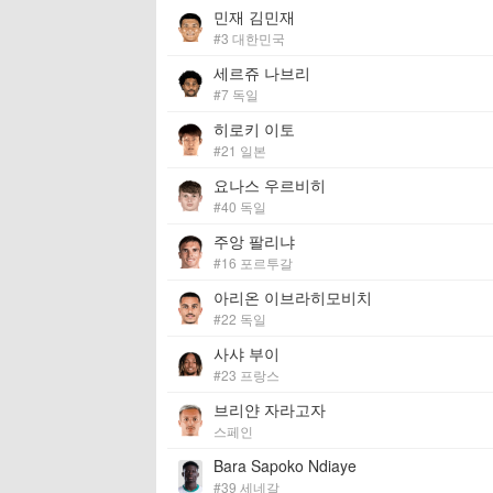
민재 김민재
#3 대한민국
세르쥬 나브리
#7 독일
히로키 이토
#21 일본
요나스 우르비히
#40 독일
주앙 팔리냐
#16 포르투갈
아리온 이브라히모비치
#22 독일
사샤 부이
#23 프랑스
브리얀 자라고자
스페인
Bara Sapoko Ndiaye
#39 세네갈