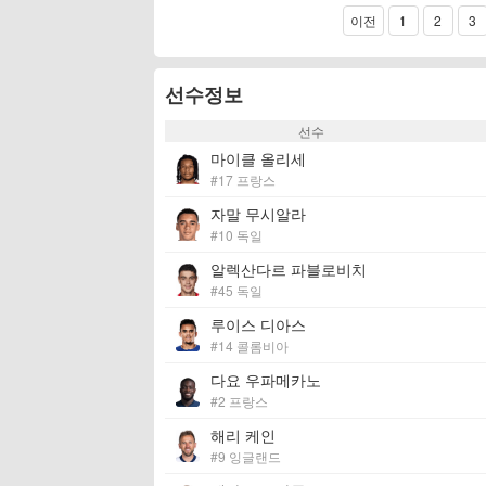
이전
1
2
3
선수정보
선수
마이클 올리세
#17 프랑스
자말 무시알라
#10 독일
알렉산다르 파블로비치
#45 독일
루이스 디아스
#14 콜롬비아
다요 우파메카노
#2 프랑스
해리 케인
#9 잉글랜드