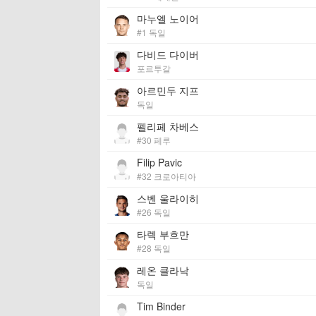
마누엘 노이어
#1 독일
다비드 다이버
포르투갈
아르민두 지프
독일
펠리페 차베스
#30 페루
Filip Pavic
#32 크로아티아
스벤 울라이히
#26 독일
타렉 부흐만
#28 독일
레온 클라낙
독일
Tim Binder