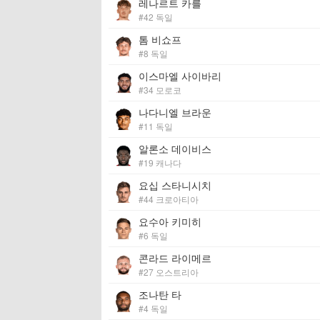
레나르트 카를
#42 독일
톰 비쇼프
#8 독일
이스마엘 사이바리
#34 모로코
나다니엘 브라운
#11 독일
알론소 데이비스
#19 캐나다
요십 스타니시치
#44 크로아티아
요수아 키미히
#6 독일
콘라드 라이메르
#27 오스트리아
조나탄 타
#4 독일