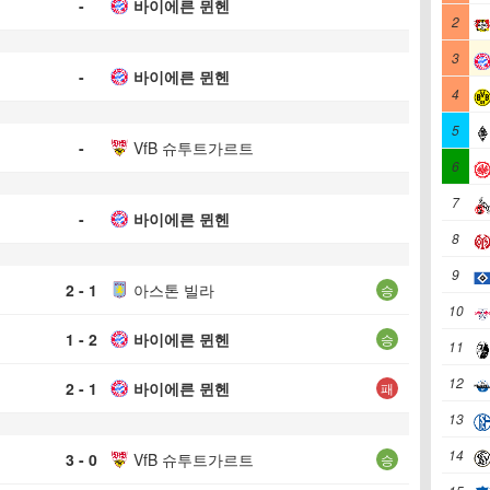
-
바이에른 뮌헨
2
3
-
바이에른 뮌헨
4
5
-
VfB 슈투트가르트
6
7
-
바이에른 뮌헨
8
9
2 - 1
아스톤 빌라
승
10
1 - 2
바이에른 뮌헨
승
11
12
2 - 1
바이에른 뮌헨
패
13
14
3 - 0
VfB 슈투트가르트
승