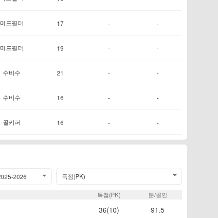
미드필더
17
-
-
미드필더
19
-
-
수비수
21
-
-
수비수
16
-
-
골키퍼
16
-
-
득점(PK)
2025-2026
득점(PK)
분/골인
36(10)
91.5