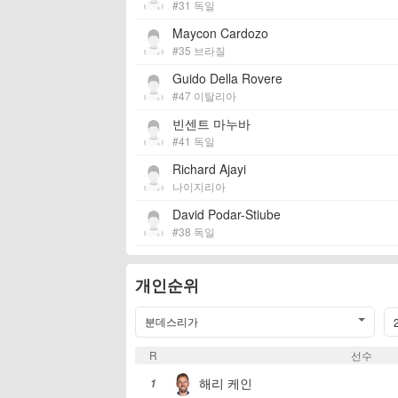
#31 독일
Maycon Cardozo
#35 브라질
Guido Della Rovere
#47 이탈리아
빈센트 마누바
#41 독일
Richard Ajayi
나이지리아
David Podar-Stiube
#38 독일
개인순위
분데스리가
R
선수
해리 케인
1