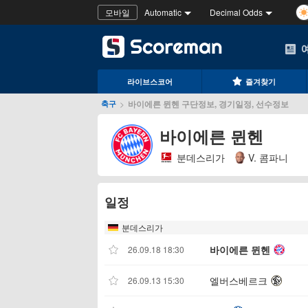
모바일
Automatic
Decimal Odds
라이브스코어
즐겨찾기
>
바이에른 뮌헨 구단정보, 경기일정, 선수정보
축구
바이에른 뮌헨
분데스리가
V. 콤파니
일정
분데스리가
바이에른 뮌헨
26.09.18 18:30
엘버스베르크
26.09.13 15:30