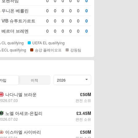
호펜하임
0
0
0
0
0
0
우니온 베를린
0
0
0
0
0
0
VfB 슈투트가르트
0
0
0
0
0
0
베르더 브레멘
0
0
0
0
0
0
 CL qualifying
UEFA EL qualifying
 ECL qualifying
승강 플레이오프
강등팀
가입
이적
2026
나다니엘 브라운
£50M
2026.07.03
완전 소유
노엘 아세코-은킬리
£3.45M
2026.07.02
완전 소유
이스마엘 사이바리
£50M
2026.07.01
완전 소유