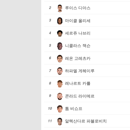
루이스 디아스
2
마이클 올리세
3
세르쥬 나브리
4
니콜라스 잭슨
5
레온 고레츠카
6
하파엘 게헤이루
7
레나르트 카를
8
콘라드 라이메르
9
톰 비쇼프
10
알렉산다르 파블로비치
11