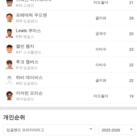
미드필더
21
#43 스페인
프레데릭 우드맨
골키퍼
29
#28 잉글랜드
Lewis 쿠마스
공격수
20
#36 웨일스
캘빈 램지
수비수
23
#47 스코틀랜드
루크 챔버스
수비수
22
#19 잉글랜드
하비 데이비스
골키퍼
22
#95 잉글랜드
키어런 모리슨
미드필더
19
북아일랜드
개인순위
잉글랜드 프리미어리그
2025-2026