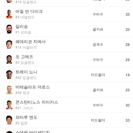
#19 잉글랜드
버질 반 다이크
수비수
35
#4 네덜란드
알리송
골키퍼
33
#1 브라질
페데리코 치에사
공격수
28
#14 이탈리아
조 고메즈
수비수
29
#2 잉글랜드
트레이 뇨니
미드필더
19
#42 잉글랜드
비테슬라프 야로스
골키퍼
25
#56 체코
콘스탄티노스 치미카스
수비수
30
#21 그리스
와타루 엔도
미드필더
33
#3 일본
스테판 바이세티치