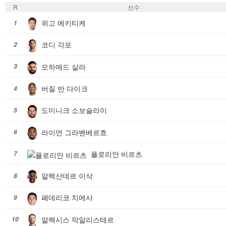
R
선수
위고 에키티케
1
코디 각포
2
모하메드 살라
3
버질 반 다이크
4
도미니크 소보슬라이
5
라이언 그라벤베르흐
6
플로리안 비르츠
7
알렉산데르 이삭
8
페데리코 치에사
9
알렉시스 막알리스테르
10