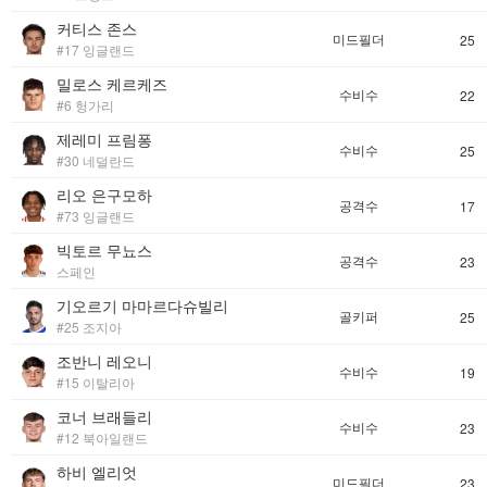
커티스 존스
미드필더
25
#17 잉글랜드
밀로스 케르케즈
수비수
22
#6 헝가리
제레미 프림퐁
수비수
25
#30 네덜란드
리오 은구모하
공격수
17
#73 잉글랜드
빅토르 무뇨스
공격수
23
스페인
기오르기 마마르다슈빌리
골키퍼
25
#25 조지아
조반니 레오니
수비수
19
#15 이탈리아
코너 브래들리
수비수
23
#12 북아일랜드
하비 엘리엇
미드필더
23