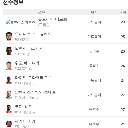
선수정보
선수
위치
나이
플로리안 비르츠
미드필더
23
#7 독일
도미니크 소보슬라이
미드필더
25
#8 헝가리
알렉산데르 이삭
공격수
26
#9 스웨덴
위고 에키티케
공격수
24
#22 프랑스
라이언 그라벤베르흐
미드필더
24
#38 네덜란드
알렉시스 막알리스테르
미드필더
27
#10 아르헨티나
코디 각포
공격수
27
#18 네덜란드
제레미 자케
수비수
21
#5 프랑스