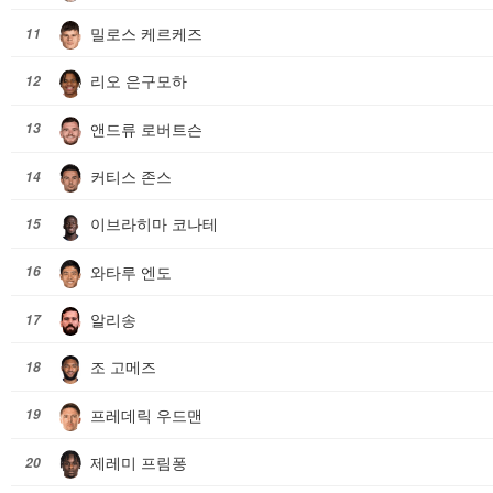
밀로스 케르케즈
11
리오 은구모하
12
앤드류 로버트슨
13
커티스 존스
14
이브라히마 코나테
15
와타루 엔도
16
알리송
17
조 고메즈
18
프레데릭 우드맨
19
제레미 프림퐁
20