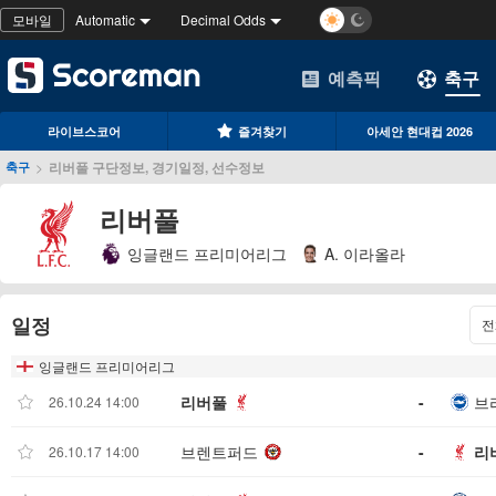
모바일
Automatic
Decimal Odds
예측픽
축구
라이브스코어
즐겨찾기
아세안 현대컵 2026
>
리버풀 구단정보, 경기일정, 선수정보
축구
리버풀
잉글랜드 프리미어리그
A. 이라올라
일정
전
잉글랜드 프리미어리그
리버풀
-
브
26.10.24 14:00
브렌트퍼드
-
리
26.10.17 14:00