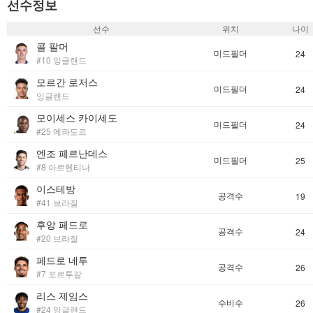
선수정보
선수
위치
나이
콜 팔머
미드필더
24
#10 잉글랜드
모르간 로저스
미드필더
24
잉글랜드
모이세스 카이세도
미드필더
24
#25 에콰도르
엔조 페르난데스
미드필더
25
#8 아르헨티나
이스테방
공격수
19
#41 브라질
후앙 페드로
공격수
24
#20 브라질
페드로 네투
공격수
26
#7 포르투갈
리스 제임스
수비수
26
#24 잉글랜드