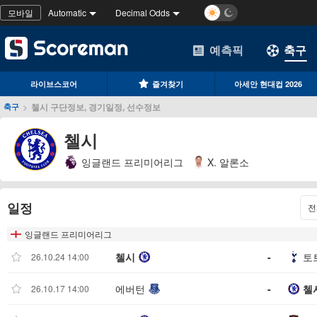
모바일
Automatic
Decimal Odds
예측픽
축구
라이브스코어
즐겨찾기
아세안 현대컵 2026
>
첼시 구단정보, 경기일정, 선수정보
축구
첼시
잉글랜드 프리미어리그
X. 알론소
일정
전
잉글랜드 프리미어리그
첼시
-
토
26.10.24 14:00
에버턴
-
첼
26.10.17 14:00