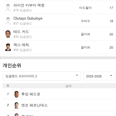
라이언 카부마 맥퀸
미드필더
17
#76 잉글랜드
Olutayo Subuloye
수비수
18
#37 잉글랜드
테드 커드
골키퍼
20
#35 잉글랜드
맥스 메릭
골키퍼
20
#50 잉글랜드
개인순위
잉글랜드 프리미어리그
2025-2026
R
선수
후앙 페드로
1
엔조 페르난데스
2