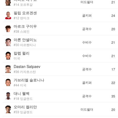
미드필더
21
#14 포르투갈
필립 요르겐센
골키퍼
24
#12 덴마크
마르크 구이우
공격수
20
#38 스페인
아론 안셀미노
수비수
21
#30 아르헨티나
칼렙 윌리
수비수
21
미국
Dastan Satpaev
공격수
17
#36 카자흐스탄
가브리엘 슬로니나
골키퍼
22
#44 미국
대니 웰벡
공격수
35
#18 잉글랜드
오마리 켈리만
미드필더
20
#33 잉글랜드