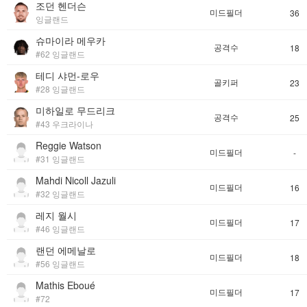
조던 헨더슨
미드필더
36
잉글랜드
슈마이라 메우카
공격수
18
#62 잉글랜드
테디 샤먼-로우
골키퍼
23
#28 잉글랜드
미하일로 무드리크
공격수
25
#43 우크라이나
Reggie Watson
미드필더
-
#31 잉글랜드
Mahdi Nicoll Jazuli
미드필더
16
#32 잉글랜드
레지 월시
미드필더
17
#46 잉글랜드
랜던 에메날로
미드필더
18
#56 잉글랜드
Mathis Eboué
미드필더
17
#72