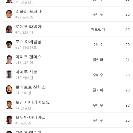
#9 잉글랜드
웨슬리 포파나
수비수
25
#29 프랑스
로메오 라비아
미드필더
22
#45 벨기에
조쉬 아체암퐁
수비수
20
#34 잉글랜드
마이크 펜더스
골키퍼
21
#13 벨기에
마마두 사르
수비수
20
#19 세네갈
로베르트 산체스
골키퍼
28
#1 스페인
토신 아다라비오요
수비수
28
#4 잉글랜드
브누아 바디아실
수비수
25
#5 프랑스
다리오 에수고