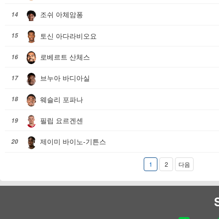
조쉬 아체암퐁
14
토신 아다라비오요
15
로베르트 산체스
16
브누아 바디아실
17
웨슬리 포파나
18
필립 요르겐센
19
제이미 바이노-기튼스
20
1
2
다음