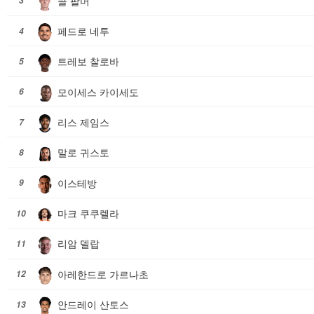
콜 팔머
3
페드로 네투
4
트레보 찰로바
5
모이세스 카이세도
6
리스 제임스
7
말로 귀스토
8
이스테방
9
마크 쿠쿠렐라
10
리암 델랍
11
아레한드로 가르나초
12
안드레이 산토스
13