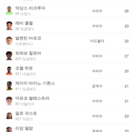
막상스 라크루아
수비수
26
#5 프랑스
레비 콜윌
수비수
23
#6 잉글랜드
발렌틴 바르코
미드필더
22
아르헨티나
트레보 찰로바
수비수
27
#23 잉글랜드
조렐 하토
수비수
20
#21 네덜란드
제이미 바이노-기튼스
공격수
21
#11 잉글랜드
마르코 팔레스트라
수비수
21
#2 이탈리아
말로 귀스토
수비수
23
#27 프랑스
리암 델랍
공격수
23