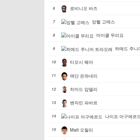
로비니오 바즈
6
앙헬 고메스
7
마이클 무리요
8
하메드 주니
9
티모시 웨아
10
에단 은와네리
11
히마드 압델리
12
벤자민 파바르
13
나이프 아구에르
14
Matt 오릴리
15