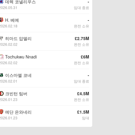
데렉 코넬리우스
-
2026.05.31
임대 종료
H. 베예
-
2026.02.18
완전 소유
히마드 압델리
£2.75M
2026.02.02
완전 소유
Tochukwu Nnadi
£6M
2026.02.02
완전 소유
이스마엘 코네
-
2026.02.01
임대 종료
크빈턴 팀버
£4.5M
2026.01.23
완전 소유
에단 은와네리
£1.5M
2026.01.23
임대