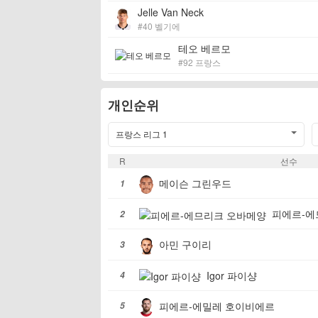
Jelle Van Neck
#40 벨기에
테오 베르모
#92 프랑스
개인순위
프랑스 리그 1
R
선수
메이슨 그린우드
1
피에르-에
2
아민 구이리
3
Igor 파이샹
4
피에르-에밀레 호이비에르
5