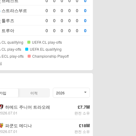
브레스트
0
0
0
0
0
0
스트라스부르
0
0
0
0
0
0
툴루즈
0
0
0
0
0
0
트루아
0
0
0
0
0
0
 CL qualifying
UEFA CL play-offs
 CL play-offs
UEFA EL qualifying
 ECL play-offs
Championship Playoff
팀
가입
이적
2026
하메드 주니어 트라오레
£7.7M
2026.07.01
완전 소유
파쿤도 메디나
£18M
2026.07.01
완전 소유