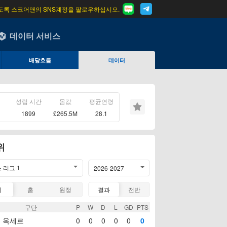
도록 스코어맨의 SNS계정을 팔로우하십시오.
데이터 서비스
배당흐름
데이터
성립 시간
몸값
평균연령
1899
£265.5M
28.1
위
 리그 1
2026-2027
계
홈
원정
결과
전반
구단
P
W
D
L
GD
PTS
옥세르
0
0
0
0
0
0