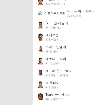
#32 아르헨티나
나이프 아구에르드
#21 모로코
CJ 이건-라일리
#4 잉글랜드
에메르손
#33 이탈리아
히마드 압델리
#8 알제리
예로니모 루이
#1 아르헨티나
제프리 콘도그비아
#19 중앙아프리카
닐 무페이
#17 프랑스
Tochukwu Nnadi
#6 나이지리아