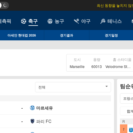
최신 동향을 놓치지 않
예측픽
축구
농구
야구
테니스
아세안 현대컵 2026
경기결과
경기일정
도시
용량
홈 스타디움
Marseille
60013
Velodrome Stade
팀순
전체
프랑스
-
마르세유
합
-
파리 FC
R
1