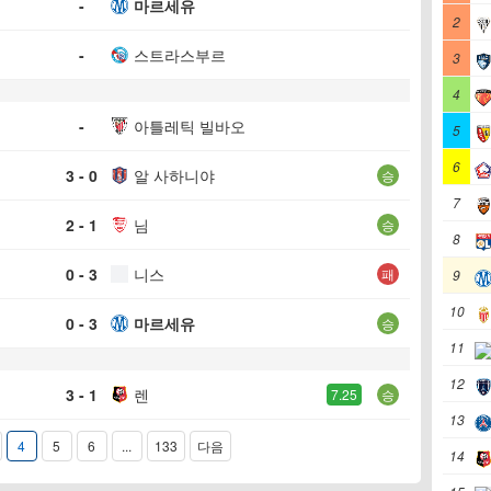
-
마르세유
2
-
스트라스부르
3
4
-
아틀레틱 빌바오
5
6
3 - 0
알 사하니야
승
7
2 - 1
님
승
8
0 - 3
니스
패
9
10
0 - 3
마르세유
승
11
12
3 - 1
렌
7.25
승
13
4
5
6
...
133
다음
14