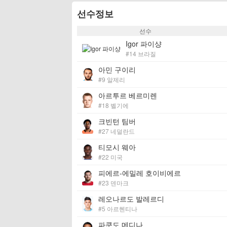
선수정보
선수
Igor 파이샹
#14 브라질
아민 구이리
#9 알제리
아르투르 베르미렌
#18 벨기에
크빈턴 팀버
#27 네덜란드
티모시 웨아
#22 미국
피에르-에밀레 호이비에르
#23 덴마크
레오나르도 발레르디
#5 아르헨티나
파쿤도 메디나