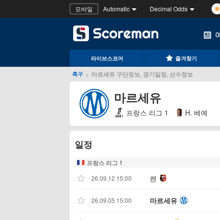
모바일
Automatic
Decimal Odds
라이브스코어
즐겨찾기
>
마르세유 구단정보, 경기일정, 선수정보
축구
마르세유
프랑스 리그 1
H. 베예
일정
프랑스 리그 1
렌
26.09.12 15:00
마르세유
26.09.05 15:00