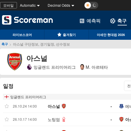
모바일
Automatic
Decimal Odds
예측픽
축구
라이브스코어
즐겨찾기
아세안 현대컵 2026
>
아스널 구단정보, 경기일정, 선수정보
축구
아스널
잉글랜드 프리미어리그
M. 아르테타
일정
전
잉글랜드 프리미어리그
아스널
-
에
26.10.24 14:00
노팅엄
-
아
26.10.17 14:00