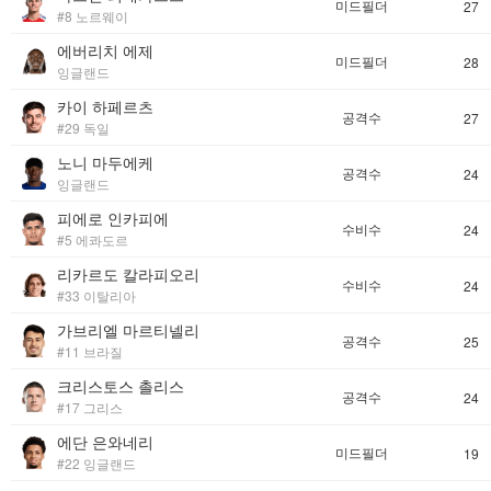
미드필더
27
#8 노르웨이
에버리치 에제
미드필더
28
잉글랜드
카이 하페르츠
공격수
27
#29 독일
노니 마두에케
공격수
24
잉글랜드
피에로 인카피에
수비수
24
#5 에콰도르
리카르도 칼라피오리
수비수
24
#33 이탈리아
가브리엘 마르티넬리
공격수
25
#11 브라질
크리스토스 촐리스
공격수
24
#17 그리스
에단 은와네리
미드필더
19
#22 잉글랜드