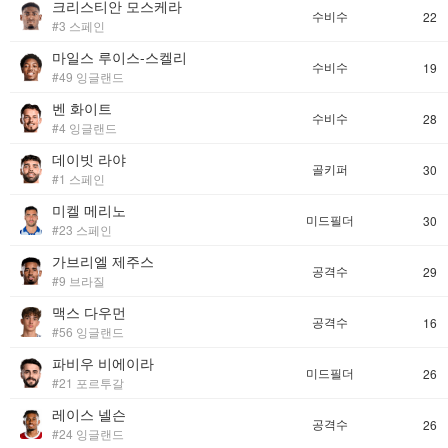
크리스티안 모스케라
수비수
22
#3 스페인
마일스 루이스-스켈리
수비수
19
#49 잉글랜드
벤 화이트
수비수
28
#4 잉글랜드
데이빗 라야
골키퍼
30
#1 스페인
미켈 메리노
미드필더
30
#23 스페인
가브리엘 제주스
공격수
29
#9 브라질
맥스 다우먼
공격수
16
#56 잉글랜드
파비우 비에이라
미드필더
26
#21 포르투갈
레이스 넬슨
공격수
26
#24 잉글랜드