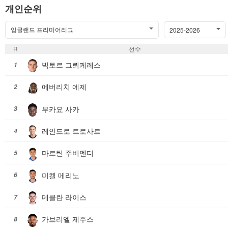
개인순위
잉글랜드 프리미어리그
2025-2026
R
선수
빅토르 그뢰케레스
1
에버리치 에제
2
부카요 사카
3
레안드로 트로사르
4
마르틴 주비멘디
5
미켈 메리노
6
데클란 라이스
7
가브리엘 제주스
8