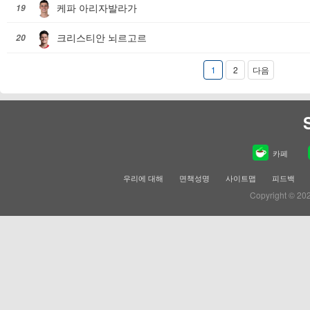
케파 아리자발라가
19
크리스티안 뇌르고르
20
1
2
다음
카페
우리에 대해
면책성명
사이트맵
피드백
Copyright © 20