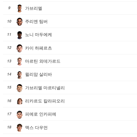
가브리엘
9
주리엔 팀버
10
노니 마두에케
11
카이 하페르츠
12
마르틴 외데가르드
13
윌리암 살리바
14
가브리엘 마르티넬리
15
리카르도 칼라피오리
16
피에로 인카피에
17
맥스 다우먼
18