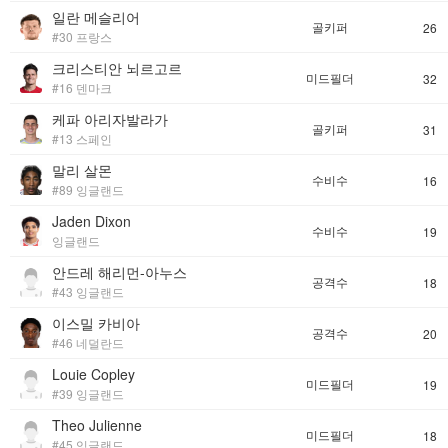
일란 메슬리어
골키퍼
26
#30 프랑스
크리스티안 뇌르고르
미드필더
32
#16 덴마크
케파 아리자발라가
골키퍼
31
#13 스페인
말리 살몬
수비수
16
#89 잉글랜드
Jaden Dixon
수비수
19
잉글랜드
안드레 해리먼-아누스
공격수
18
#43 잉글랜드
이스밀 카비아
공격수
20
#46 네덜란드
Louie Copley
미드필더
19
#39 잉글랜드
Theo Julienne
미드필더
18
#45 잉글랜드