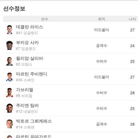
선수정보
선수
위치
나이
데클란 라이스
미드필더
27
#41 잉글랜드
부카요 사카
공격수
24
#7 잉글랜드
윌리암 살리바
수비수
25
#2 프랑스
마르틴 주비멘디
미드필더
27
#36 스페인
가브리엘
수비수
28
#6 브라질
주리엔 팀버
수비수
25
#12 네덜란드
빅토르 그뢰케레스
공격수
28
#14 스웨덴
마르틴 외데가르드