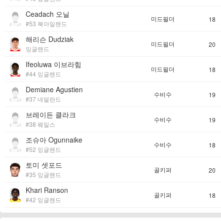
Ceadach 오닐
미드필더
18
#53 북아일랜드
해리슨 Dudziak
미드필더
20
잉글랜드
Ifeoluwa 이브라힘
미드필더
18
#44 잉글랜드
Demiane Agustien
수비수
19
#37 네덜란드
브레이든 클라크
수비수
19
#38 웨일스
조슈아 Ogunnaike
수비수
18
#52 잉글랜드
토미 셋포드
골키퍼
20
#35 잉글랜드
Khari Ranson
골키퍼
18
#42 잉글랜드