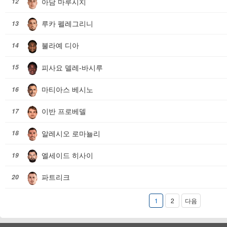
아담 마루시치
12
루카 펠레그리니
13
불라예 디아
14
피사요 델레-바시루
15
마티아스 베시노
16
이반 프로베델
17
알레시오 로마뇰리
18
엘세이드 히사이
19
파트리크
20
1
2
다음