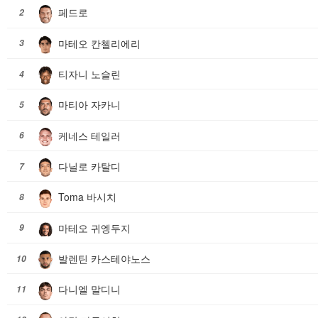
페드로
2
마테오 칸첼리에리
3
티자니 노슬린
4
마티아 자카니
5
케네스 테일러
6
다닐로 카탈디
7
Toma 바시치
8
마테오 귀엥두지
9
발렌틴 카스테야노스
10
다니엘 말디니
11