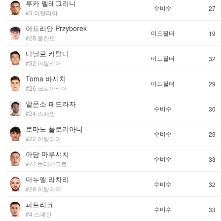
루카 펠레그리니
수비수
27
#3 이탈리아
아드리안 Przyborek
미드필더
19
#28 폴란드
다닐로 카탈디
미드필더
32
#32 이탈리아
Toma 바시치
미드필더
29
#26 크로아티아
알폰소 페드라자
수비수
30
#24 스페인
로마노 플로리아니
수비수
23
#22 이탈리아
아담 마루시치
수비수
33
#77 몬테네그로
마누엘 라차리
수비수
32
#29 이탈리아
파트리크
수비수
33
#4 스페인