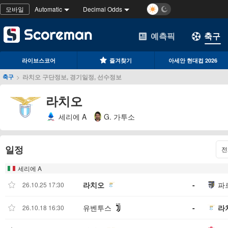
모바일
Automatic
Decimal Odds
예측픽
축구
라이브스코어
즐겨찾기
아세안 현대컵 2026
>
라치오 구단정보, 경기일정, 선수정보
축구
라치오
세리에 A
G. 가투소
일정
전
세리에 A
라치오
-
파
26.10.25 17:30
유벤투스
-
라
26.10.18 16:30