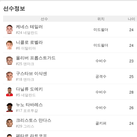
선수정보
선수
위치
나이
케네스 테일러
미드필더
24
#24 네덜란드
니콜로 로벨라
미드필더
24
#6 이탈리아
올리버 프롭스트가드
수비수
23
#25 덴마크
구스타브 이삭센
공격수
25
#18 덴마크
다닐류 도에키
수비수
28
#5 네덜란드
누노 타바레스
수비수
26
#17 포르투갈
크리스토스 만다스
골키퍼
24
#29 그리스
페타르 라트코프