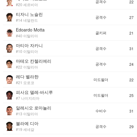
공격수
22
#20 세르비아
티자니 노슬린
공격수
27
#14 네덜란드
Edoardo Motta
골키퍼
21
#40 이탈리아
마티아 자카니
공격수
31
#10 이탈리아
마테오 칸첼리에리
공격수
24
#22 이탈리아
레다 벨라햔
미드필더
22
#21 모로코
피사요 델레-바시루
미드필더
25
#7 나이지리아
알레시오 로마뇰리
수비수
31
#13 이탈리아
불라예 디아
공격수
29
#19 세네갈