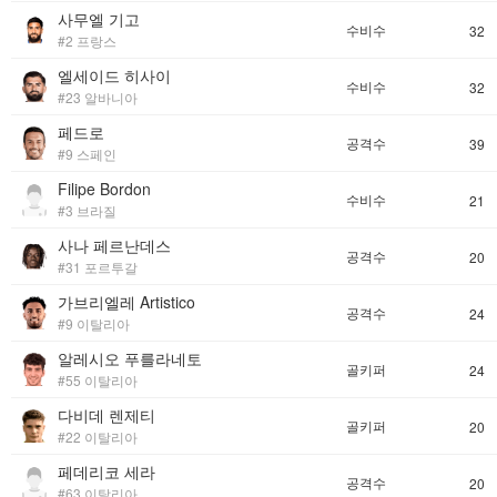
사무엘 기고
수비수
32
#2 프랑스
엘세이드 히사이
수비수
32
#23 알바니아
페드로
공격수
39
#9 스페인
Filipe Bordon
수비수
21
#3 브라질
사나 페르난데스
공격수
20
#31 포르투갈
가브리엘레 Artistico
공격수
24
#9 이탈리아
알레시오 푸를라네토
골키퍼
24
#55 이탈리아
다비데 렌제티
골키퍼
20
#22 이탈리아
페데리코 세라
공격수
20
#63 이탈리아