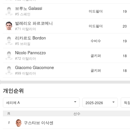
브루노 Galassi
미드필더
19
#5 스페인
발레리오 파르코메니
미드필더
20
#71 이탈리아
리카르도 Bordon
수비수
19
#5 브라질
Nicolo Pannozzo
골키퍼
18
#72 이탈리아
Giacomo Giacomone
골키퍼
18
#99 이탈리아
개인순위
세리에 A
득점
2025-2026
R
선수
구스타브 이삭센
1