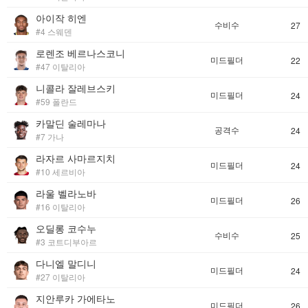
아이작 히엔
수비수
27
#4 스웨덴
로렌조 베르나스코니
미드필더
22
#47 이탈리아
니콜라 잘레브스키
미드필더
24
#59 폴란드
카말딘 술레마나
공격수
24
#7 가나
라자르 사마르지치
미드필더
24
#10 세르비아
라울 벨라노바
미드필더
26
#16 이탈리아
오딜롱 코수누
수비수
25
#3 코트디부아르
다니엘 말디니
미드필더
24
#27 이탈리아
지안루카 가에타노
미드필더
26