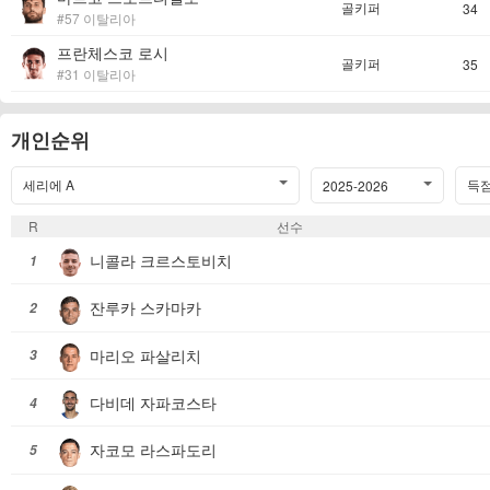
골키퍼
34
#57 이탈리아
프란체스코 로시
골키퍼
35
#31 이탈리아
개인순위
세리에 A
득점
2025-2026
R
선수
니콜라 크르스토비치
1
잔루카 스카마카
2
마리오 파살리치
3
다비데 자파코스타
4
자코모 라스파도리
5