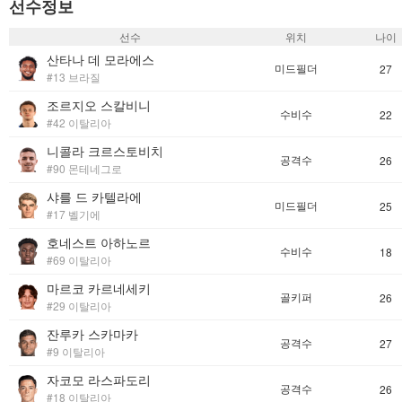
선수정보
선수
위치
나이
산타나 데 모라에스
미드필더
27
#13 브라질
조르지오 스칼비니
수비수
22
#42 이탈리아
니콜라 크르스토비치
공격수
26
#90 몬테네그로
샤를 드 카텔라에
미드필더
25
#17 벨기에
호네스트 아하노르
수비수
18
#69 이탈리아
마르코 카르네세키
골키퍼
26
#29 이탈리아
잔루카 스카마카
공격수
27
#9 이탈리아
자코모 라스파도리
공격수
26
#18 이탈리아