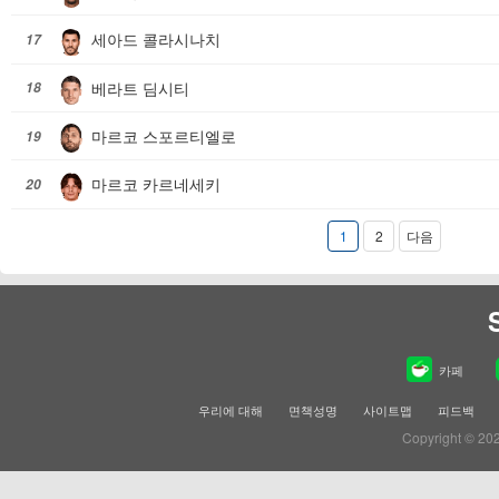
세아드 콜라시나치
17
베라트 딤시티
18
마르코 스포르티엘로
19
마르코 카르네세키
20
1
2
다음
카페
우리에 대해
면책성명
사이트맵
피드백
Copyright © 20