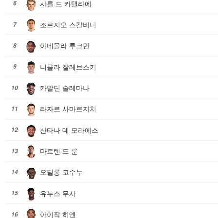
샤를 드 카텔라에
6
조르지오 스칼비니
7
아데몰라 루크먼
8
니콜라 잘레브스키
9
카말딘 술레마나
10
라자르 사마르지치
11
산타나 데 모라에스
12
마르텐 드 룬
13
오딜롱 코수누
14
유누스 무사
15
아이작 히엔
16