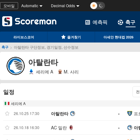
모바일
Automatic
Decimal Odds
예측픽
축구
라이브스코어
즐겨찾기
아세안 현대컵 2026
>
아탈란타 구단정보, 경기일정, 선수정보
축구
아탈란타
세리에 A
M. 사리
일정
전
세리에 A
아탈란타
-
프
26.10.25 17:30
AC 밀란
-
아
26.10.18 16:30