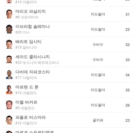
#10 이탈리아
마리오 파살리치
미드필더
31
#8 크로아티아
이브라힘 술레마나
미드필더
23
#25 가나
베라트 딤시티
수비수
33
#19 알바니아
세아드 콜라시나치
수비수
33
#23 보스니아 헤르체고비나
다비데 자파코스타
미드필더
34
#77 이탈리아
마르텐 드 룬
미드필더
35
#15 네덜란드
미첼 바커르
미드필더
26
#5 네덜란드
파올로 비스마라
골키퍼
23
#12 이탈리아
마르코 스포르티엘로