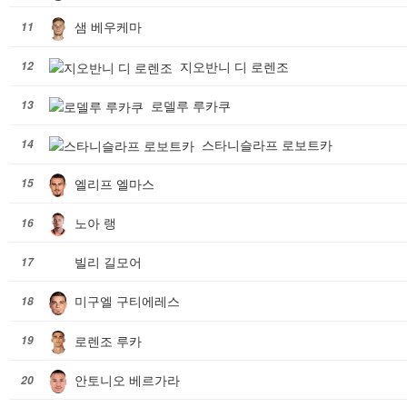
샘 베우케마
11
지오반니 디 로렌조
12
로델루 루카쿠
13
스타니슬라프 로보트카
14
엘리프 엘마스
15
노아 랭
16
빌리 길모어
17
미구엘 구티에레스
18
로렌조 루카
19
안토니오 베르가라
20