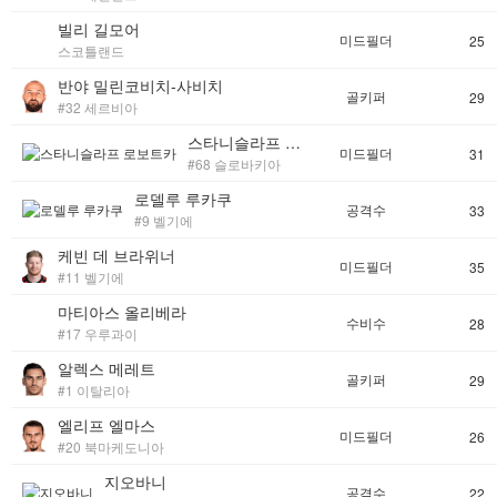
빌리 길모어
미드필더
25
스코틀랜드
반야 밀린코비치-사비치
골키퍼
29
#32 세르비아
스타니슬라프 로보트카
미드필더
31
#68 슬로바키아
로델루 루카쿠
공격수
33
#9 벨기에
케빈 데 브라위너
미드필더
35
#11 벨기에
마티아스 올리베라
수비수
28
#17 우루과이
알렉스 메레트
골키퍼
29
#1 이탈리아
엘리프 엘마스
미드필더
26
#20 북마케도니아
지오바니
공격수
22