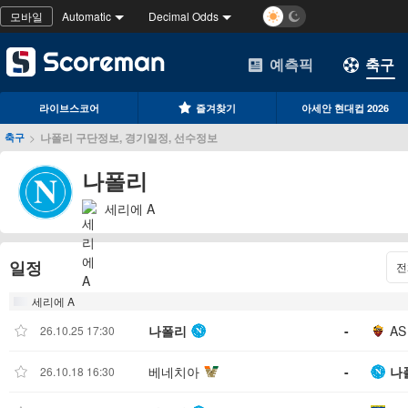
모바일
Automatic
Decimal Odds
예측픽
축구
라이브스코어
즐겨찾기
아세안 현대컵 2026
>
나폴리 구단정보, 경기일정, 선수정보
축구
나폴리
세리에 A
일정
전
세리에 A
나폴리
-
AS
26.10.25 17:30
베네치아
-
나
26.10.18 16:30