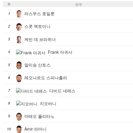
R
선수
라스무스 호일룬
1
스콧 맥토미니
2
케빈 데 브라위너
3
Frank 아귀사
4
알리송 산토스
5
레오나르도 스피나촐라
6
다비드 네레스
7
지오바니
8
마테오 폴리타노
9
Amir 라마니
10