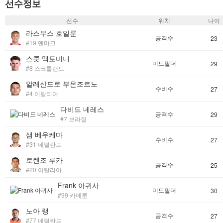
선수정보
선수
위치
나이
라스무스 호일룬
공격수
23
#19 덴마크
스콧 맥토미니
미드필더
29
#8 스코틀랜드
알레산드로 부온조르노
수비수
27
#4 이탈리아
다비드 네레스
공격수
29
#7 브라질
샘 베우케마
수비수
27
#31 네덜란드
로렌조 루카
공격수
25
#20 이탈리아
Frank 아귀사
미드필더
30
#99 카메룬
노아 랭
공격수
27
#77 네덜란드