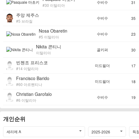
수비수
31
#30 이탈리아
주앙 제주스
수비수
35
#5 브라질
Nosa Obaretin
수비수
23
#5 이탈리아
Nikita 콘티니
골키퍼
30
이탈리아
빈첸조 프리스코
미드필더
17
#14 이탈리아
Francisco Barido
미드필더
18
#60 아르헨티나
Christian Garofalo
수비수
19
#6 이탈리아
개인순위
세리에 A
득점
2025-2026