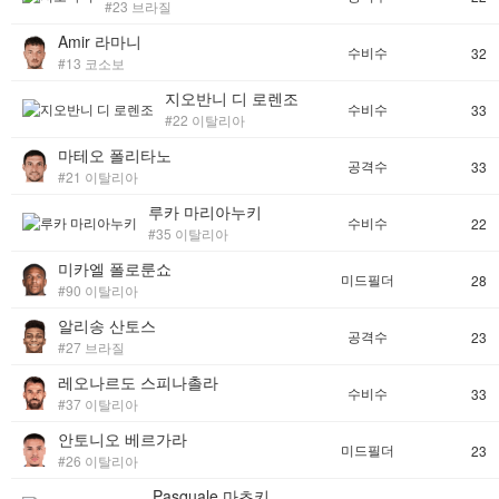
#23 브라질
Amir 라마니
수비수
32
#13 코소보
지오반니 디 로렌조
수비수
33
#22 이탈리아
마테오 폴리타노
공격수
33
#21 이탈리아
루카 마리아누키
수비수
22
#35 이탈리아
미카엘 폴로룬쇼
미드필더
28
#90 이탈리아
알리송 산토스
공격수
23
#27 브라질
레오나르도 스피나촐라
수비수
33
#37 이탈리아
안토니오 베르가라
미드필더
23
#26 이탈리아
Pasquale 마초키