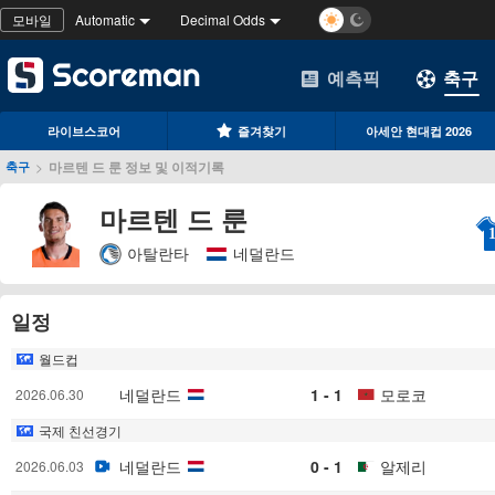
모바일
Automatic
Decimal Odds
예측픽
축구
라이브스코어
즐겨찾기
아세안 현대컵 2026
>
마르텐 드 룬 정보 및 이적기록
축구
마르텐 드 룬
아탈란타
네덜란드
일정
월드컵
네덜란드
1 - 1
모로코
2026.06.30
국제 친선경기
네덜란드
0 - 1
알제리
2026.06.03