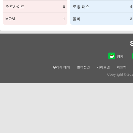
오프사이드
0
로빙 패스
4
MOM
1
돌파
3
카페
우리에 대해
면책성명
사이트맵
피드백
Copyright © 20