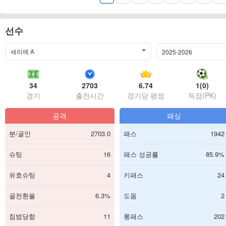
선수
세리에 A
2025-2026
34
2703
6.74
1(0)
경기
출전시간
경기당 평점
득점(PK)
공격
패싱
분/골인
2703.0
패스
1942
슈팅
16
패스 성공률
85.9%
유효슈팅
4
키패스
24
골전환율
6.3%
도움
2
침범당함
11
롱패스
202