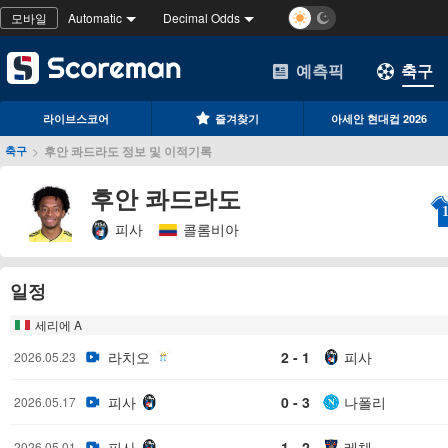
모바일
Automatic
Decimal Odds
예측픽
축구
라이브스코어
즐겨찾기
아세안 현대컵 2026
>
후안 콰드라도 정보 및 이적기록
축구
후안 콰드라도
피사
콜롬비아
일정
세리에 A
라치오
2 - 1
피사
2026.05.23
피사
0 - 3
나폴리
2026.05.17
피사
1 - 2
레체
2026.05.01