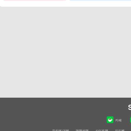
카페
우리에 대해
면책성명
사이트맵
피드백