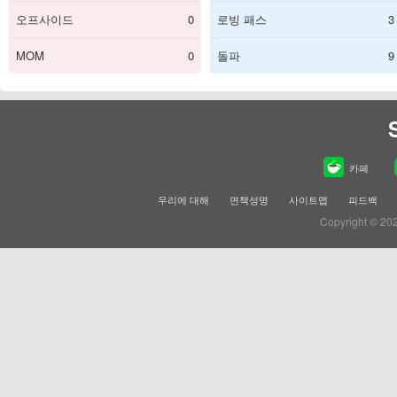
오프사이드
0
로빙 패스
3
MOM
0
돌파
9
카페
우리에 대해
면책성명
사이트맵
피드백
Copyright © 20