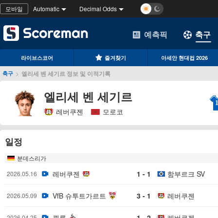
모바일
Automatic
Decimal Odds
예측픽
축구
라이브스코어
즐겨찾기
아세안 현대컵 2026
>
엘리세 벤 세기르 정보 및 이적기록
축구
엘리세 벤 세기르
레버쿠젠
모로코
일정
분데스리가
레버쿠젠
1 - 1
함부르크 SV
2026.05.16
VfB 슈투트가르트
3 - 1
레버쿠젠
2026.05.09
쾰른
1 - 2
레버쿠젠
2026.04.25