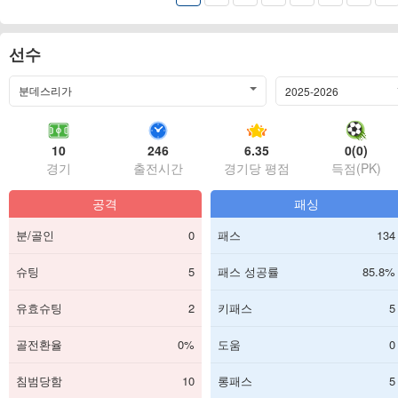
선수
분데스리가
2025-2026
10
246
6.35
0(0)
경기
출전시간
경기당 평점
득점(PK)
공격
패싱
분/골인
0
패스
134
슈팅
5
패스 성공률
85.8%
유효슈팅
2
키패스
5
골전환율
0%
도움
0
침범당함
10
롱패스
5