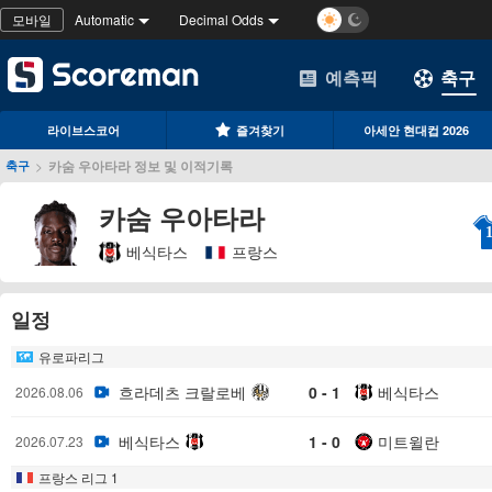
모바일
Automatic
Decimal Odds
예측픽
축구
라이브스코어
즐겨찾기
아세안 현대컵 2026
>
카숨 우아타라 정보 및 이적기록
축구
카숨 우아타라
베식타스
프랑스
일정
유로파리그
흐라데츠 크랄로베
0 - 1
베식타스
2026.08.06
베식타스
1 - 0
미트윌란
2026.07.23
프랑스 리그 1