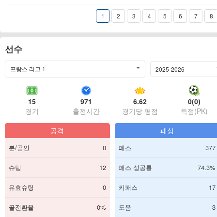
1
2
3
4
5
6
7
8
선수
프랑스 리그 1
2025-2026
15
971
6.62
0(0)
경기
출전시간
경기당 평점
득점(PK)
공격
패싱
분/골인
0
패스
377
슈팅
12
패스 성공률
74.3%
유효슈팅
0
키패스
17
골전환율
0%
도움
3