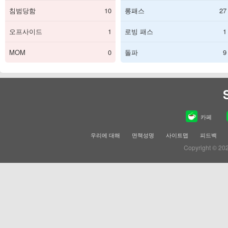
침범당함
10
롱패스
27
오프사이드
1
로빙 패스
1
MOM
0
돌파
9
카페
우리에 대해
면책성명
사이트맵
피드백
Copyright © 20