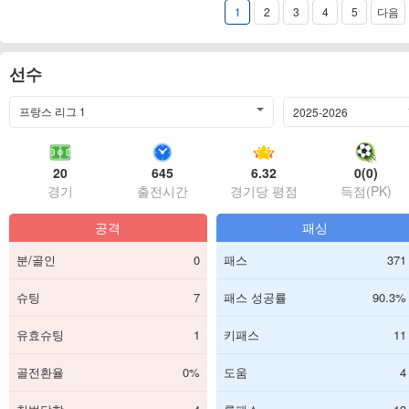
1
2
3
4
5
다음
선수
프랑스 리그 1
2025-2026
20
645
6.32
0(0)
경기
출전시간
경기당 평점
득점(PK)
공격
패싱
분/골인
0
패스
371
슈팅
7
패스 성공률
90.3%
유효슈팅
1
키패스
11
골전환율
0%
도움
4