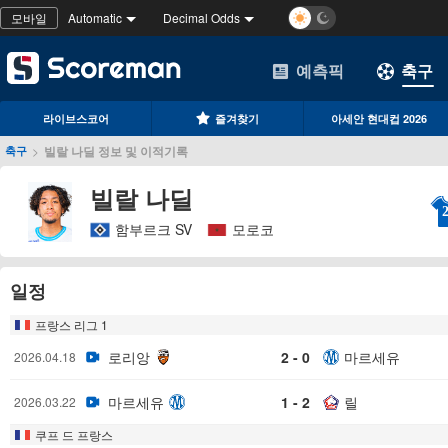
모바일
Automatic
Decimal Odds
예측픽
축구
라이브스코어
즐겨찾기
아세안 현대컵 2026
>
빌랄 나딜 정보 및 이적기록
축구
빌랄 나딜
함부르크 SV
모로코
일정
프랑스 리그 1
로리앙
2 - 0
마르세유
2026.04.18
마르세유
1 - 2
릴
2026.03.22
쿠프 드 프랑스