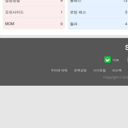
침범당함
4
롱패스
13
오프사이드
1
로빙 패스
3
MOM
0
돌파
4
카페
우리에 대해
면책성명
사이트맵
피드백
Copyright © 20