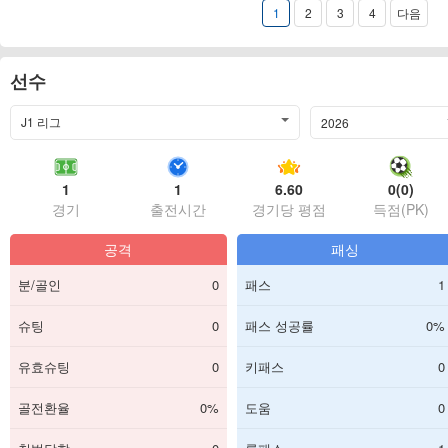
1
2
3
4
다음
선수
J1 리그
2026
1
1
6.60
0(0)
경기
출전시간
경기당 평점
득점(PK)
공격
패싱
분/골인
0
패스
1
슈팅
0
패스 성공률
0%
유효슈팅
0
키패스
0
골전환율
0%
도움
0