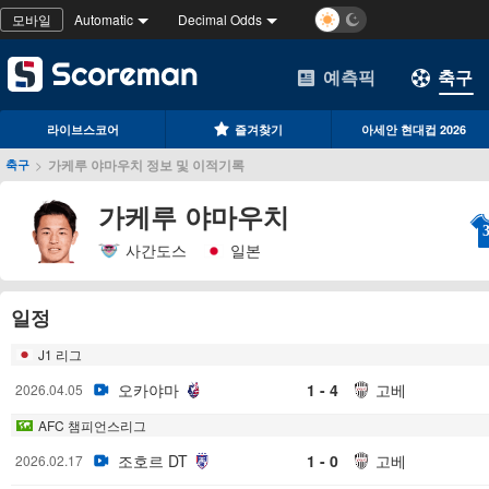
모바일
Automatic
Decimal Odds
예측픽
축구
라이브스코어
즐겨찾기
아세안 현대컵 2026
>
가케루 야마우치 정보 및 이적기록
축구
가케루 야마우치
사간도스
일본
일정
J1 리그
오카야마
1 - 4
고베
2026.04.05
AFC 챔피언스리그
조호르 DT
1 - 0
고베
2026.02.17