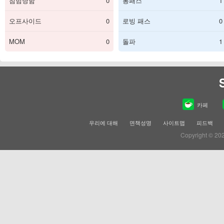
침범당함
0
롱패스
1
오프사이드
0
로빙 패스
0
MOM
0
돌파
1
카페
우리에 대해
면책성명
사이트맵
피드백
Copyright © 20