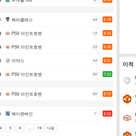
1
헤라클레스
44'
6.18
3
PSV 아인트호벤
12'
6.33
3
PSV 아인트호벤
23'
6.38
2
아약스
44'
6.31
이적
3
PSV 아인트호벤
90'
7.23
2
PSV 아인트호벤
90'
6.72
1
헤이렌베인
1'
6.02
4
5
6
...
19
다음