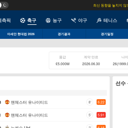
최신 동향을 놓치지 않
예측픽
축구
농구
야구
테니스
아세안 현대컵 2026
경기결과
경기일정
몸값
계약 만료
나
£5.000M
2026.06.30
26(1999.
선수
3
맨체스터 유나이티드
8'
6.22
1
맨체스터 유나이티드
5'
5.91
0
뉴캐슬 Utd
2'
6.16