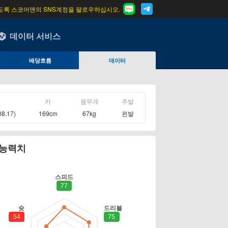
도록 스코어맨의 SNS계정을 팔로우하십시오.
데이터 서비스
배당흐름
데이터
이
키
몸무게
주발
08.17)
169cm
67kg
왼발
 능력치