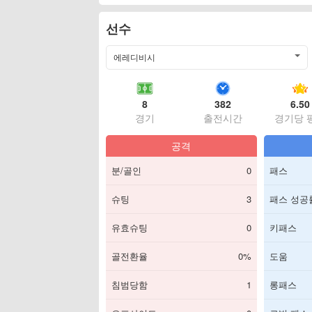
선수
에레디비시
8
382
6.50
경기
출전시간
경기당 
공격
분/골인
0
패스
슈팅
3
패스 성공
유효슈팅
0
키패스
골전환율
0%
도움
침범당함
1
롱패스