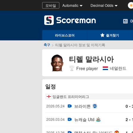
모바일
Automatic
Decimal Odds
라이브스코어
즐겨찾기
>
티렐 말라시아 정보 및 이적기록
축구
티렐 말라시아
네덜란드
Free player
일정
잉글랜드 프리미어리그
브라이튼
0 - 
2026.05.24
뉴캐슬 Utd
2 - 
2026.03.04
맨체스터 유나이티드
1 - 
2025.12.26