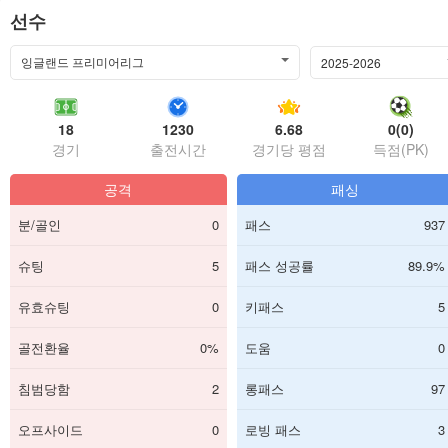
선수
잉글랜드 프리미어리그
2025-2026
18
1230
6.68
0(0)
경기
출전시간
경기당 평점
득점(PK)
공격
패싱
분/골인
0
패스
937
슈팅
5
패스 성공률
89.9%
유효슈팅
0
키패스
5
골전환율
0%
도움
0
침범당함
2
롱패스
97
오프사이드
0
로빙 패스
3