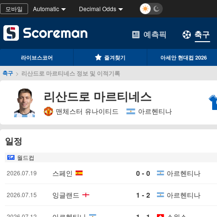
모바일
Automatic
Decimal Odds
예측픽
축구
라이브스코어
즐겨찾기
아세안 현대컵 2026
>
리산드로 마르티네스 정보 및 이적기록
축구
리산드로 마르티네스
맨체스터 유나이티드
아르헨티나
일정
월드컵
스페인
0 - 0
아르헨티나
2026.07.19
잉글랜드
1 - 2
아르헨티나
2026.07.15
아르헨티나
1 - 1
스위스
2026.07.12