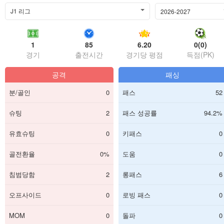
J1 리그
2026-2027
1
85
6.20
0(0)
경기
출전시간
경기당 평점
득점(PK)
공격
패싱
분/골인
0
패스
52
슈팅
2
패스 성공률
94.2%
유효슈팅
0
키패스
0
골전환율
0%
도움
0
침범당함
2
롱패스
6
오프사이드
0
로빙 패스
0
MOM
0
돌파
0