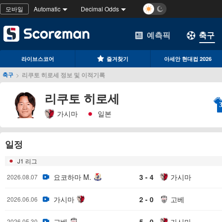
모바일
Automatic
Decimal Odds
예측픽
축구
라이브스코어
즐겨찾기
아세안 현대컵 2026
>
리쿠토 히로세 정보 및 이적기록
축구
리쿠토 히로세
가시마
일본
일정
J1 리그
요코하마 M.
3 - 4
가시마
2026.08.07
가시마
2 - 0
고베
2026.06.06
고베
5 - 0
가시마
2026.05.30