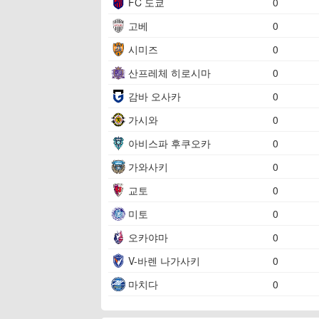
FC 도쿄
0
고베
0
시미즈
0
산프레체 히로시마
0
감바 오사카
0
가시와
0
아비스파 후쿠오카
0
가와사키
0
교토
0
미토
0
오카야마
0
V-바렌 나가사키
0
마치다
0