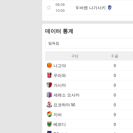
08.09
V-바렌 나가사키
10:00
데이터 통계
팀득점
구단
0 골​
나고야
0
우라와
0
가시마
0
세레소 오사카
0
요코하마 M.
0
지바
0
베르디
0