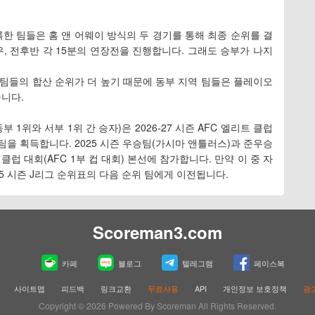
록한 팀들은 홈 앤 어웨이 방식의 두 경기를 통해 최종 순위를 결
우, 전후반 각 15분의 연장전을 진행합니다. 그래도 승부가 나지
지역 팀들의 합산 순위가 더 높기 때문에 동부 지역 팀들은 플레이오
습니다.
부 1위와 서부 1위 간 승자)은 2026-27 시즌 AFC 엘리트 클럽
째 팀을 획득합니다. 2025 시즌 우승팀(가시마 앤틀러스)과 준우승
트 클럽 대회(AFC 1부 컵 대회) 본선에 참가합니다. 만약 이 중 자
25 시즌 J리그 순위표의 다음 순위 팀에게 이전됩니다.
Scoreman3.com
카페
블로그
텔레그램
페이스복
사이트맵
피드백
링크교환
무료사용
API
개인정보 보호정책
광고
Copyright © 2026 Powered By Scoreman All Rights Reserved.