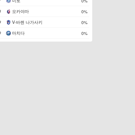
미토
0%
7
오카야마
0%
8
V-바렌 나가사키
0%
9
마치다
0%
0