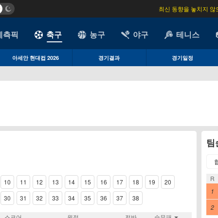
최신 동향을 놓치지 않
예측픽
축구
농구
야구
테니스
아세안 현대컵 2026
경기결과
경기일정
팀
R
10
11
12
13
14
15
16
17
18
19
20
1
30
31
32
33
34
35
36
37
38
2
스코어
원정
전반
승무패