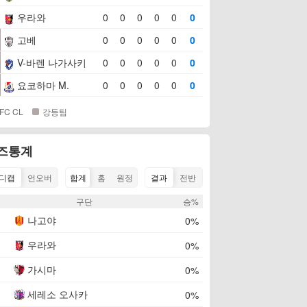
우라와
0
0
0
0
0
0
고베
0
0
0
0
0
0
V-바렌 나가사키
0
0
0
0
0
0
요코하마 M.
0
0
0
0
0
0
FC CL
강등팀
즈통계
디캡
언오버
합계
홈
원정
결과
전반
R
구단
승%
나고야
0%
우라와
0%
가시마
0%
세레소 오사카
0%