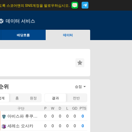
도록 스코어맨의 SNS계정을 팔로우하십시오.
데이터 서비스
배당흐름
데이터
순위
승점
합계
홈
원정
결과
전반
구단
P
W
D
L
GD
PTS
아비스파 후쿠오카
0
0
0
0
0
0
세레소 오사카
0
0
0
0
0
0