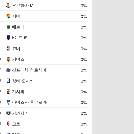
요코하마 M.
0%
지바
0%
베르디
0%
FC 도쿄
0%
고베
0%
시미즈
0%
0
산프레체 히로시마
0%
1
감바 오사카
0%
2
가시와
0%
3
아비스파 후쿠오카
0%
4
가와사키
0%
5
교토
0%
6