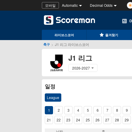
모바일
Automatic
Decimal Odds
라이브스코어
즐겨찾기
>
J1 리그 라이브스코어
축구
J1 리그
2026-2027
일정
League
1
2
3
4
5
6
7
8
9
21
22
23
24
25
26
27
28
29
날짜
홈