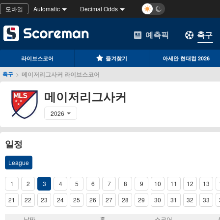
모바일
Automatic
Decimal Odds
예측픽
축구
라이브스코어
즐겨찾기
아세안 현대컵 2026
>
메이저리그사커 라이브스코어
축구
메이저리그사커
2026
일정
League
1
2
3
4
5
6
7
8
9
10
11
12
13
21
22
23
24
25
26
27
28
29
30
31
32
33
날짜
홈
스코어