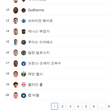
Guilherme
12
브라이언 화이트
13
데니스 부앙가
14
루이스 수아레스
15
밀란 일로스키
16
프린스-오세이 오부수
17
케빈 켈시
18
줄리안 홀
19
펩 비엘
20
1
2
3
4
5
6
...
3