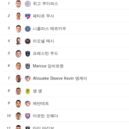
위고 쿠이퍼스
1
페타르 무사
2
니콜라스 메르카우
3
리오넬 메시
4
프레스턴 주드
5
Marcus 잉바르첸
6
Ahoueke Steeve Kevin 뎅케이
7
샘 샘
8
에반데르
9
마르틴 오헤다
10
타이 바리보
11