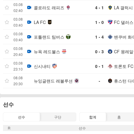
03.08
콜로라도 래피즈
4 - 1
LA 갤럭시
02:40
03.08
LA FC
1 - 0
FC 댈러스
03:40
03.08
포틀랜드 팀버스
1 - 4
밴쿠버 화
03:40
03.08
뉴욕 레드불스
0 - 3
CF 몽레알
20:40
03.08
신시내티
0 - 1
토론토 FC
23:10
08.08
뉴잉글랜드 레볼루션
-
휴스턴 다
20:30
선수
선수
구단
합계
홈
R
선수