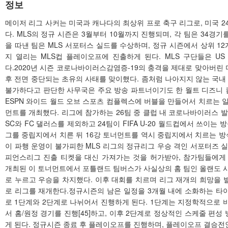
정보
메이저 리그 사커는 미국과 캐나다의 최상위 프로 축구 리그로, 미국 2
다. MLS의 정규 시즌은 3월부터 10월까지 진행되며, 각 팀은 34경
을 따낸 팀은 MLS 서포터스 실드를 수상하며, 정규 시즌에서 상위 12
지 열리는 MLS컵 플레이오프에 진출하게 된다. MLS 구단들은 U
다.2020년 시즌 코로나바이러스감염증-19의 충격을 제대로 맞아버린 
후 전면 중단되는 초유의 사태를 맞이했다. 좀처럼 나아지지 않는 국내
불가하다고 판단한 사무국은 주요 방송 파트너이기도 한 월트 디즈니
ESPN 와이드 월드 오브 스포츠 컴플렉스에 버블을 만들어서 치르는 일종의 
먼트를 개최했다. 리그에 참가하는 26팀 중 클럽 내 코로나바이러스 
SC와 FC 댈러스를 제외하고 24팀이 FIFA U-20 월드컵에서 쓰이는
그를 중립지에서 치른 뒤 16강 토너먼트를 역시 중립지에서 치르는 방
이 파행 운영이 불가피한 MLS 리그의 정규리그 우승 격인 서포터즈 실
피언스리그 진출 티켓을 대신 가져가는 것을 허가받아, 참가팀들에게
개최된 이 토너먼트에서 포틀랜드 팀버스가 사실상의 홈 팀인 올랜도 시티 
로 누르고 우승을 차지했다. 이후 대회를 치르며 리그 재개의 희망을 
로 리그를 재개한다.정규시즌의 남은 일정을 3개월 내에 소화하는 타
로 1단계와 2단계로 나뉘어서 진행하게 된다. 1단계는 지정학적으로 비
서 홈/원정 경기를 진행[45]하고, 이후 2단계로 정상적인 스케줄 편
게 된다. 정규시즌 종료 후 플레이오프를 진행하며, 플레이오프 결승전인