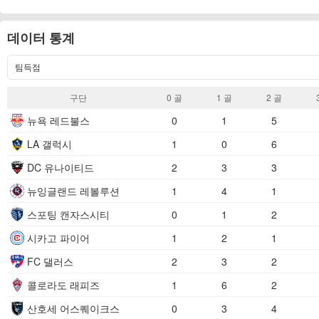
데이터 통계
팀득점
구단
0 골​
1 골​
2 골​
뉴욕 레드불스
0
1
5
LA 갤럭시
1
0
6
DC 유나이티드
2
3
3
뉴잉글랜드 레볼루션
1
4
1
스포팅 캔자스시티
0
1
2
시카고 파이어
1
2
1
FC 댈러스
2
3
2
콜로라도 래피즈
1
6
2
산호세 어스퀘이크스
0
3
4