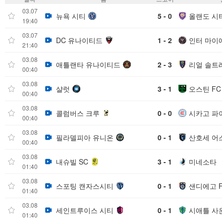
03.07
뉴욕 시티
5 - 0
올랜도 시
19:40
03.07
DC 유나이티드
1 - 2
인터 마이
21:40
03.08
애틀랜타 유나이티드
2 - 3
리얼 솔트
00:40
03.08
샬럿
3 - 1
오스틴 FC
00:40
03.08
콜럼버스 크루
0 - 0
시카고 파
00:40
03.08
필라델피아 유니온
0 - 1
산호세 어
00:40
03.08
내슈빌 SC
3 - 1
미네소타
01:40
03.08
스포팅 캔자스시티
0 - 1
샌디에고 
01:40
03.08
세인트루이스 시티
0 - 1
시애틀 사
01:40