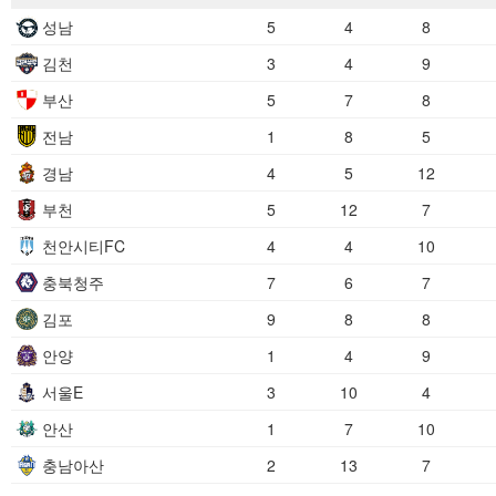
성남
5
4
8
김천
3
4
9
부산
5
7
8
전남
1
8
5
경남
4
5
12
부천
5
12
7
천안시티FC
4
4
10
충북청주
7
6
7
김포
9
8
8
안양
1
4
9
서울E
3
10
4
안산
1
7
10
충남아산
2
13
7