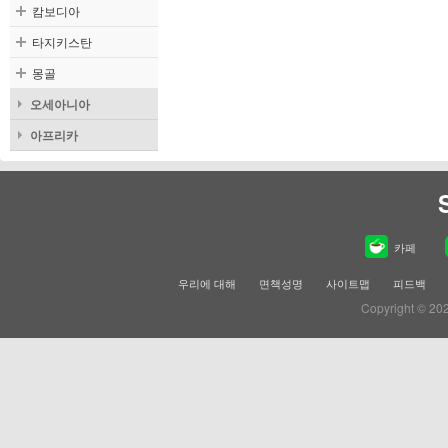
캄보디아
타지키스탄
몽골
오세아니아
아프리카
카페
우리에 대해
면책성명
사이트맵
피드백
Copyright © 20